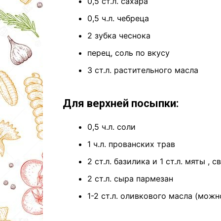
0,5 ст.л. сахара
0,5 ч.л. чебреца
2 зубка чеснока
перец, соль по вкусу
3 ст.л. растительного масла
Для верхней посыпки:
0,5 ч.л. соли
1 ч.л. прованских трав
2 ст.л. базилика и 1 ст.л. мяты , 
2 ст.л. сыра пармезан
1-2 ст.л. оливкового масла (мож