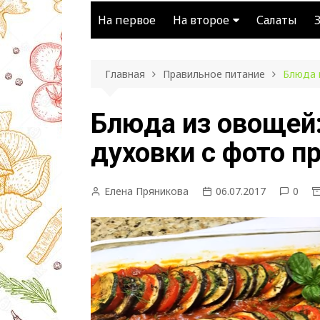
На первое
На второе
Салаты
Мясное
Главная
Правильное питание
Блюда 
Блюда из картофеля
Блюда из овощей
духовки с фото п
Елена Пряникова
06.07.2017
0