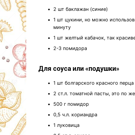
2 шт баклажан (синие)
1 шт цукини, но можно использов
минуту
1 шт желтый кабачок, так красив
2-3 помидора
Для соуса или «подушки»
1 шт болгарского красного перца
2 ст.л. томатной пасты, это по 
500 г помидор
0,5 ч.л. кориандра
1 луковица