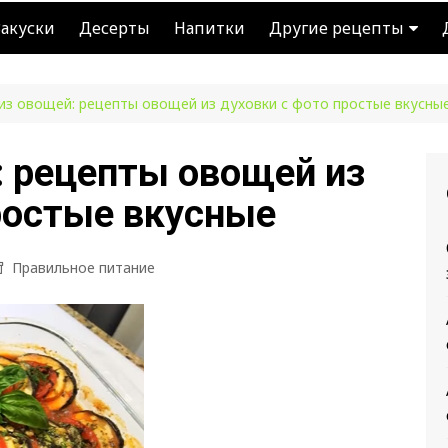
Закуски
Десерты
Напитки
Другие рецепты
Каши
из овощей: рецепты овощей из духовки с фото простые вкусны
Лаваш
Изделия из теста
: рецепты овощей из
Блюда из рыбы
ростые вкусные
Рецепты из капусты
Правильное питание
Правильное питание
Копилка советов
Кое-что из истории
Быстрые рецепты
Питание для диабетик