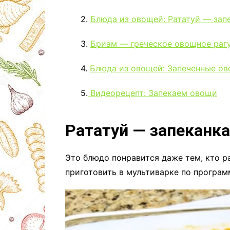
2.
Блюда из овощей: Рататуй — зап
3.
Бриам — греческое овощное рагу
4.
Блюда из овощей: Запеченные ов
5.
Видеорецепт: Запекаем овощи
Рататуй — запеканк
Это блюдо понравится даже тем, кто 
приготовить в мультиварке по програм