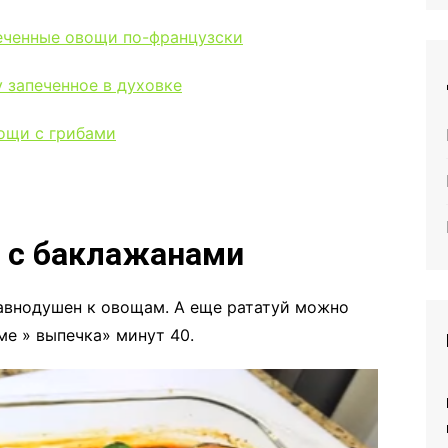
еченные овощи по-французски
 запеченное в духовке
ощи с грибами
а с баклажанами
равнодушен к овощам. А еще рататуй можно
ме » выпечка» минут 40.