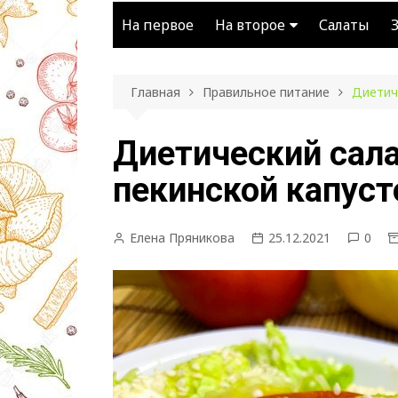
На первое
На второе
Салаты
Мясное
Главная
Правильное питание
Диетич
Блюда из картофеля
Диетический сала
пекинской капуст
Елена Пряникова
25.12.2021
0