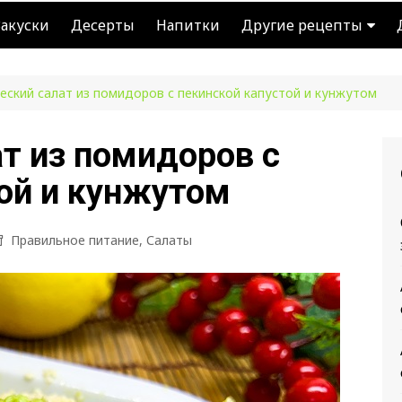
Закуски
Десерты
Напитки
Другие рецепты
Каши
еский салат из помидоров с пекинской капустой и кунжутом
Лаваш
Изделия из теста
т из помидоров с
Блюда из рыбы
ой и кунжутом
Рецепты из капусты
Правильное питание
Правильное питание
,
Салаты
Копилка советов
Кое-что из истории
Быстрые рецепты
Питание для диабетик