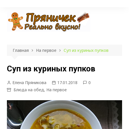
Перейти
к
содержимому
Главная
На первое
Суп из куриных пупков
Суп из куриных пупков
Елена Пряникова
17.01.2018
0
Блюда на обед
,
На первое