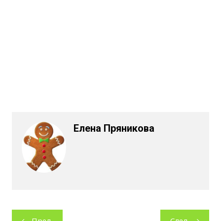
Елена Пряникова
Навигация
Пред.
След.